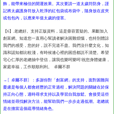
飾，能帶來極佳的開運效果。其次要請一道太歲符防身，謹
記將太歲護身符放入乾淨的紅包袋或布袋中，隨身放在皮夾
或包包內，以應來年值太歲的侵害。
【6】.老總好。支持正版資料，這是毋容置疑的。果斷加入
創富網。知道您一直用心幫讀者解決困難煩惱，也特別體諒
我們的感受，您的好，説不完道不盡。我們沒什麼文化，知
識和認知都比較淺，有時候連心裡的困惑都説不清楚。希望
宅心仁厚的老總抽中登信，讓我也樂呵樂呵!祝您身體健康，
家庭幸福，工作順順利利。 卓爾不群
→〖卓爾不群〗：多謝你對「創富網」的支持，面對困難與
憂慮是每個人都會經歷的正常過程，解決問題的關鍵在於保
持正向心態，適時尋求支持以及學習自我放鬆。會接受這些
情緒並尋找解決方法，能幫助我們一步步走過低潮。老總就
是在擔當這個疏導情緒角色。