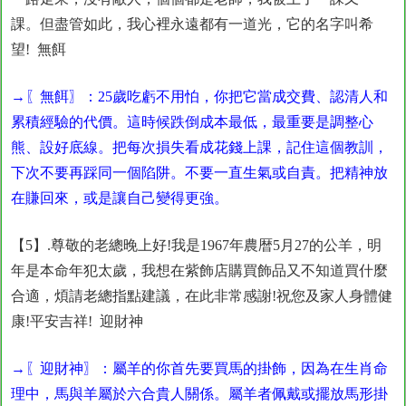
課。但盡管如此，我心裡永遠都有一道光，它的名字叫希
望! 無餌
→〖無餌〗：25歲吃虧不用怕，你把它當成交費、認清人和
累積經驗的代價。這時候跌倒成本最低，最重要是調整心
熊、設好底線。把每次損失看成花錢上課，記住這個教訓，
下次不要再踩同一個陷阱。不要一直生氣或自責。把精神放
在賺回來，或是讓自己變得更強。
【5】.尊敬的老總晚上好!我是1967年農暦5月27的公羊，明
年是本命年犯太歲，我想在紫飾店購買飾品又不知道買什麼
合適，煩請老總指點建議，在此非常感謝!祝您及家人身體健
康!平安吉祥! 迎財神
→〖迎財神〗：屬羊的你首先要買馬的掛飾，因為在生肖命
理中，馬與羊屬於六合貴人關係。屬羊者佩戴或擺放馬形掛