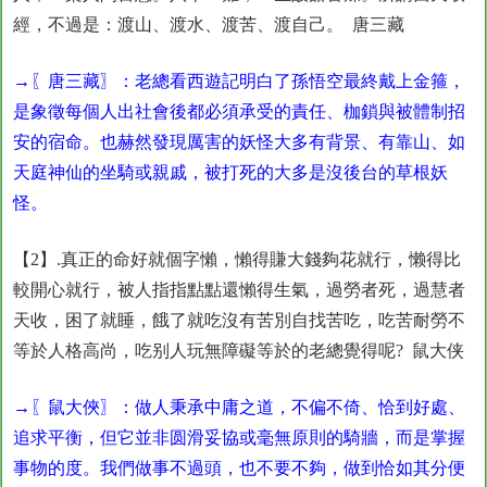
經，不過是：渡山、渡水、渡苦、渡自己。 唐三藏
→〖唐三藏〗：老總看西遊記明白了孫悟空最終戴上金箍，
是象徵每個人出社會後都必須承受的責任、枷鎖與被體制招
安的宿命。也赫然發現厲害的妖怪大多有背景、有靠山、如
天庭神仙的坐騎或親戚，被打死的大多是沒後台的草根妖
怪。
【2】.真正的命好就個字懶，懶得賺大錢夠花就行，懒得比
較開心就行，被人指指點點還懶得生氣，過勞者死，過慧者
天收，困了就睡，餓了就吃沒有苦別自找苦吃，吃苦耐勞不
等於人格高尚，吃别人玩無障礙等於的老總覺得呢? 鼠大侠
→〖鼠大俠〗：做人秉承中庸之道，不偏不倚、恰到好處、
追求平衡，但它並非圆滑妥協或毫無原則的騎牆，而是掌握
事物的度。我們做事不過頭，也不要不夠，做到恰如其分便