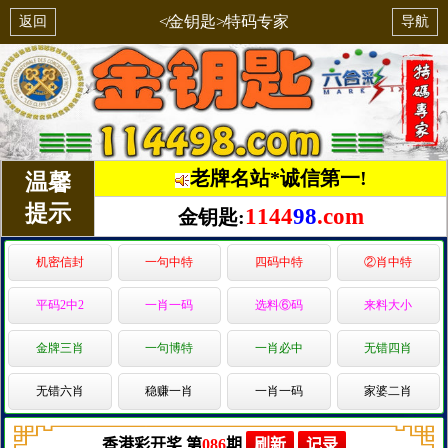
≮金钥匙≯特码专家
返回
导航
老牌名站*诚信第一!
温馨
提示
1144
98
.com
金钥匙:
机密信封
一句中特
四码中特
②肖中特
平码2中2
一肖一码
选料⑥码
来料大小
金牌三肖
一句博特
一肖必中
无错四肖
无错六肖
稳赚一肖
一肖一码
家婆二肖