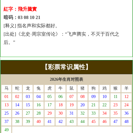
紅字：飛升騰實
暗码：03 08 10 21
[释义] 指名声和实际都好。
[出处]《北史·周宗室传论》：“飞声腾实，不灭于百代之
后。”
【彩票常识属性】
2026年生肖对照表
马
蛇
龙
兔
虎
牛
鼠
猪
狗
鸡
猴
羊
01
02
03
04
05
06
07
08
09
10
11
12
13
14
15
16
17
18
19
20
21
22
23
24
25
26
27
28
29
30
31
32
33
34
35
36
37
38
39
40
41
42
43
44
45
46
47
48
49