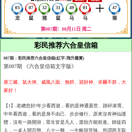
彩民推荐六合皇信箱
087期：彩民推荐六合皇信箱(紅字:飛升騰實)
第087期 《六合皇信
箱文字版》
唐三藏、鼠大俠、威風八面、無餌、迎財神、卓爾不群，大
家好！
【1】.老總您好!年少看西遊，看的是神通蓋世、踏碎凌霄。
中年看西遊，看的是身不由己、步步修行。原來沒有神仙護
體，沒有一路開掛，眾生皆是凡人，渡劫方能前進。師徒四
人，一桌人間百態。八十一難，一生酸甜苦辣。所謂西天取