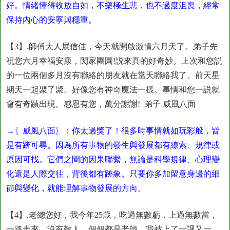
好。情緒懂得收放自如，不樂極生悲，也不過度沮喪，經常
保持內心的安寧與穩重。
【3】.師傅大人展信佳，今天就開啟激情六月天了。弟子先
祝您六月幸福安康，閔家團圓!説來真的好奇妙。上次和您説
的一位兩個多月沒有聯絡的朋友就在當天聯絡我了。前天星
期天一起聚了聚。好像您有神奇魔法一樣。事情和您一説就
會有奇蹟出現。感恩有您，萬分謝謝! 弟子 威風八面
→〖威風八面〗：你太過獎了！很多時事情就如玩彩般，皆
是有跡可尋。因為所有事物的發生與發展都有線索、規律或
原因可找。它們之間的因果聯繫，無論是科學規律、心理變
化還是人際交往，背後都有跡象。只要你多加留意身邊的細
節與變化，就能理解事物發展的方向。
【4】.老總您好，我今年25歳，吃過無數虧，上過無數當，
一路走來，沒有敵人，個個都是老師，我被上了一課又一