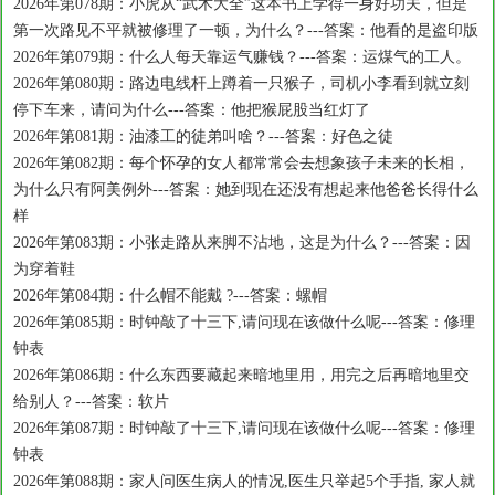
2026年第078期：小虎从“武术大全”这本书上学得一身好功夫，但是
第一次路见不平就被修理了一顿，为什么？---答案：他看的是盗印版
2026年第079期：什么人每天靠运气赚钱？---答案：运煤气的工人。
2026年第080期：路边电线杆上蹲着一只猴子，司机小李看到就立刻
停下车来，请问为什么---答案：他把猴屁股当红灯了
2026年第081期：油漆工的徒弟叫啥？---答案：好色之徒
2026年第082期：每个怀孕的女人都常常会去想象孩子未来的长相，
为什么只有阿美例外---答案：她到现在还没有想起来他爸爸长得什么
样
2026年第083期：小张走路从来脚不沾地，这是为什么？---答案：因
为穿着鞋
2026年第084期：什么帽不能戴 ?---答案：螺帽
2026年第085期：时钟敲了十三下,请问现在该做什么呢---答案：修理
钟表
2026年第086期：什么东西要藏起来暗地里用，用完之后再暗地里交
给别人？---答案：软片
2026年第087期：时钟敲了十三下,请问现在该做什么呢---答案：修理
钟表
2026年第088期：家人问医生病人的情况,医生只举起5个手指, 家人就