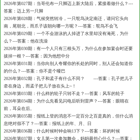
2026年第027期：当哥伦布一只脚迈上新大陆后，紧接着做什么？---
答案：迈上另一只脚
2026年第028期：气候突然转冷，一只鸵鸟决定南迁，请问它头向
南，尾朝北，而爪子该朝向哪一方呢？---答案：鸵鸟不会飞
2026年第029期：一个不会游泳的人掉进了水里却没有淹死，为什
么？---答案：他在洗澡
2026年第030期：有一个人只有三根头万，为什么在参加宴会时还要
拔掉一根？---答案：因为他想中分
2026年第031期：当你向别人夸耀你的长处的同时，别人还会知道你
的什么？---答案：你不是个哑巴
2026年第032期：孔子和孟子有什么不同？ ---答案：孔子把儿子
牵在身边，而孟子把儿子放在头上~！
2026年第033期：什么样的轮子只转不走？---答案：风车的轮子
2026年第034期：为什么先看见闪电后听到雷声？---答案：眼睛在
前，耳朵在后。
2026年第035期：报纸上登的消息不一定百分之百是真的，但什么消
息绝对假不了？---答案：报纸上的年、月、日
2026年第036期：什么时候时钟会响13下？---答案：坏的时候
2026年第037期：女儿第一次参加舞会，妈妈最担心什么？---答案：