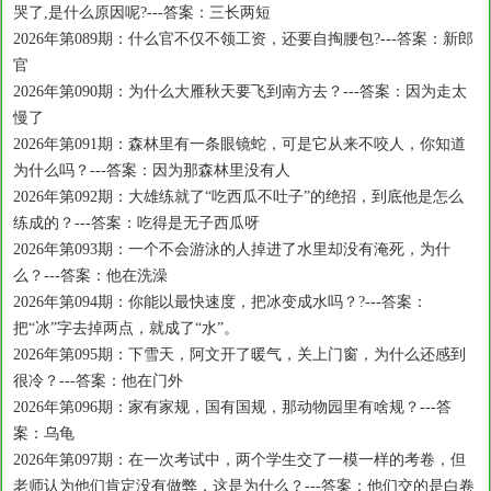
哭了,是什么原因呢?---答案：三长两短
2026年第089期：什么官不仅不领工资，还要自掏腰包?---答案：新郎
官
2026年第090期：为什么大雁秋天要飞到南方去？---答案：因为走太
慢了
2026年第091期：森林里有一条眼镜蛇，可是它从来不咬人，你知道
为什么吗？---答案：因为那森林里没有人
2026年第092期：大雄练就了“吃西瓜不吐子”的绝招，到底他是怎么
练成的？---答案：吃得是无子西瓜呀
2026年第093期：一个不会游泳的人掉进了水里却没有淹死，为什
么？---答案：他在洗澡
2026年第094期：你能以最快速度，把冰变成水吗？?---答案：
把“冰”字去掉两点，就成了“水”。
2026年第095期：下雪天，阿文开了暖气，关上门窗，为什么还感到
很冷？---答案：他在门外
2026年第096期：家有家规，国有国规，那动物园里有啥规？---答
案：乌龟
2026年第097期：在一次考试中，两个学生交了一模一样的考卷，但
老师认为他们肯定没有做弊，这是为什么？---答案：他们交的是白卷