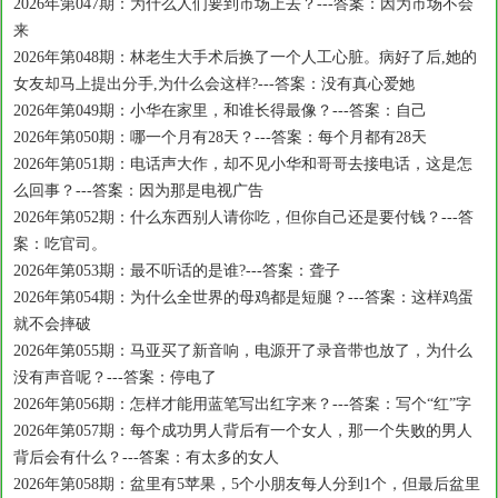
2026年第047期：为什么人们要到市场上去？---答案：因为市场不会
来
2026年第048期：林老生大手术后换了一个人工心脏。病好了后,她的
女友却马上提出分手,为什么会这样?---答案：没有真心爱她
2026年第049期：小华在家里，和谁长得最像？---答案：自己
2026年第050期：哪一个月有28天？---答案：每个月都有28天
2026年第051期：电话声大作，却不见小华和哥哥去接电话，这是怎
么回事？---答案：因为那是电视广告
2026年第052期：什么东西别人请你吃，但你自己还是要付钱？---答
案：吃官司。
2026年第053期：最不听话的是谁?---答案：聋子
2026年第054期：为什么全世界的母鸡都是短腿？---答案：这样鸡蛋
就不会摔破
2026年第055期：马亚买了新音响，电源开了录音带也放了，为什么
没有声音呢？---答案：停电了
2026年第056期：怎样才能用蓝笔写出红字来？---答案：写个“红”字
2026年第057期：每个成功男人背后有一个女人，那一个失败的男人
背后会有什么？---答案：有太多的女人
2026年第058期：盆里有5苹果，5个小朋友每人分到1个，但最后盆里