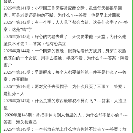
会破了
2026年第141期：小李因工作需要常应酬交际，虽然每天都很早回
家，可是老婆还是抱怨不断。为什么？---答案：他是早上才回家
2026年第142期：有一个字，人人见了都会念错。这是什么字？?---答
案：这是“错”字
2026年第143期：好心的约翰去世了，天使要带他上天堂，为什么他
坚决不肯去？---答案：他有恐高症
2026年第144期：一个阴森的夜晚，眼前站着长万披肩，身穿白衣脸
色苍白的一个女孩，用手去摸她，却摸不着，为什么？---答案：隔着
窗户
2026年第145期：早晨醒来，每个人都要做的第一件事是什么？---答
案：睁开眼睛
2026年第146期：两对父子去买帽子，为什么只买了三顶？---答案：
是祖孙三人
2026年第147期：什么贵重的东西最容易不翼而飞？---答案：人造卫
星
2026年第148期：常把手伸向别人包里的人，为什么却不是小偷？---
答案：海关检查员
2026年第149期：一本书放在地上什么地方你跨不过去？---答案：放