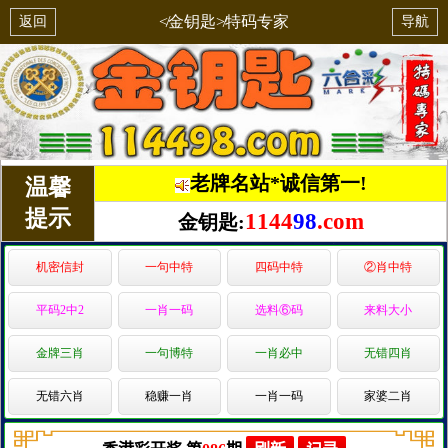
≮金钥匙≯特码专家
返回
导航
老牌名站*诚信第一!
温馨
提示
1144
98
.com
金钥匙:
机密信封
一句中特
四码中特
②肖中特
平码2中2
一肖一码
选料⑥码
来料大小
金牌三肖
一句博特
一肖必中
无错四肖
无错六肖
稳赚一肖
一肖一码
家婆二肖