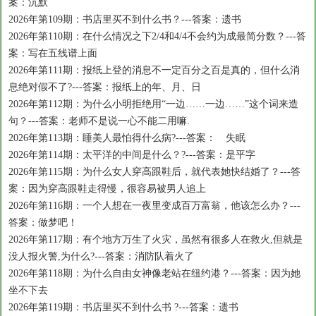
案：沉默
2026年第109期：书店里买不到什么书？---答案：遗书
2026年第110期：在什么情况之下2/4和4/4不会约为成最简分数？---答
案：写在五线谱上面
2026年第111期：报纸上登的消息不一定百分之百是真的，但什么消
息绝对假不了?---答案：报纸上的年、月、日
2026年第112期：为什么小明拒绝用“一边……一边……”这个词来造
句？---答案：老师不是说一心不能二用嘛.
2026年第113期：睡美人最怕得什么病?---答案： 失眠
2026年第114期：太平洋的中间是什么？?---答案：是平字
2026年第115期：为什么女人穿高跟鞋后，就代表她快结婚了？---答
案：因为穿高跟鞋走得慢，很容易被男人追上
2026年第116期：一个人想在一夜里变成百万富翁，他该怎么办？---
答案：做梦吧！
2026年第117期：有个地方万生了火灾，虽然有很多人在救火,但就是
没人报火警,为什么?---答案：消防队着火了
2026年第118期：为什么自由女神像老站在纽约港？---答案：因为她
坐不下去
2026年第119期：书店里买不到什么书 ?---答案：遗书