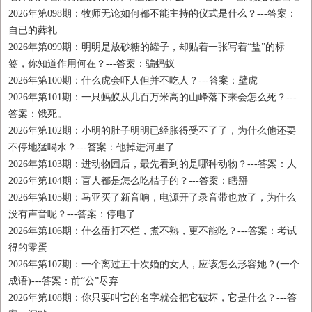
2026年第098期：牧师无论如何都不能主持的仪式是什么？---答案：
自已的葬礼
2026年第099期：明明是放砂糖的罐子，却贴着一张写着“盐”的标
签，你知道作用何在？---答案：骗蚂蚁
2026年第100期：什么虎会吓人但并不吃人？---答案：壁虎
2026年第101期：一只蚂蚁从几百万米高的山峰落下来会怎么死？---
答案：饿死。
2026年第102期：小明的肚子明明已经胀得受不了了，为什么他还要
不停地猛喝水？---答案：他掉进河里了
2026年第103期：进动物园后，最先看到的是哪种动物？---答案：人
2026年第104期：盲人都是怎么吃桔子的？---答案：瞎掰
2026年第105期：马亚买了新音响，电源开了录音带也放了，为什么
没有声音呢？---答案：停电了
2026年第106期：什么蛋打不烂，煮不熟，更不能吃？---答案：考试
得的零蛋
2026年第107期：一个离过五十次婚的女人，应该怎么形容她？(一个
成语)---答案：前“公”尽弃
2026年第108期：你只要叫它的名字就会把它破坏，它是什么？---答