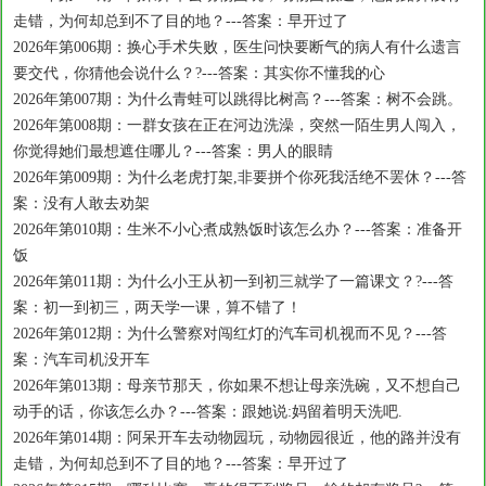
走错，为何却总到不了目的地？---答案：早开过了
2026年第006期：换心手术失败，医生问快要断气的病人有什么遗言
要交代，你猜他会说什么？?---答案：其实你不懂我的心
2026年第007期：为什么青蛙可以跳得比树高？---答案：树不会跳。
2026年第008期：一群女孩在正在河边洗澡，突然一陌生男人闯入，
你觉得她们最想遮住哪儿？---答案：男人的眼睛
2026年第009期：为什么老虎打架,非要拼个你死我活绝不罢休？---答
案：没有人敢去劝架
2026年第010期：生米不小心煮成熟饭时该怎么办？---答案：准备开
饭
2026年第011期：为什么小王从初一到初三就学了一篇课文？?---答
案：初一到初三，两天学一课，算不错了！
2026年第012期：为什么警察对闯红灯的汽车司机视而不见？---答
案：汽车司机没开车
2026年第013期：母亲节那天，你如果不想让母亲洗碗，又不想自己
动手的话，你该怎么办？---答案：跟她说:妈留着明天洗吧.
2026年第014期：阿呆开车去动物园玩，动物园很近，他的路并没有
走错，为何却总到不了目的地？---答案：早开过了