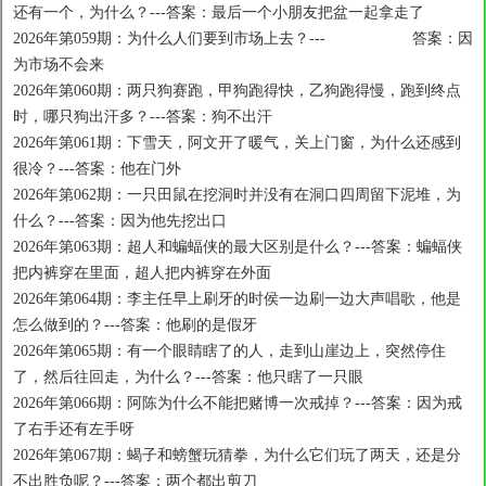
还有一个，为什么？---答案：最后一个小朋友把盆一起拿走了
2026年第059期：为什么人们要到市场上去？--- 答案：因
为市场不会来
2026年第060期：两只狗赛跑，甲狗跑得快，乙狗跑得慢，跑到终点
时，哪只狗出汗多？---答案：狗不出汗
2026年第061期：下雪天，阿文开了暖气，关上门窗，为什么还感到
很冷？---答案：他在门外
2026年第062期：一只田鼠在挖洞时并没有在洞口四周留下泥堆，为
什么？---答案：因为他先挖出口
2026年第063期：超人和蝙蝠侠的最大区别是什么？---答案：蝙蝠侠
把内裤穿在里面，超人把内裤穿在外面
2026年第064期：李主任早上刷牙的时侯一边刷一边大声唱歌，他是
怎么做到的？---答案：他刷的是假牙
2026年第065期：有一个眼睛瞎了的人，走到山崖边上，突然停住
了，然后往回走，为什么？---答案：他只瞎了一只眼
2026年第066期：阿陈为什么不能把赌博一次戒掉？---答案：因为戒
了右手还有左手呀
2026年第067期：蝎子和螃蟹玩猜拳，为什么它们玩了两天，还是分
不出胜负呢？---答案：两个都出剪刀