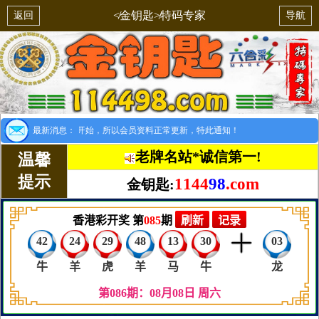
≮金钥匙≯特码专家
返回
导航
别提示：8月1日开始，所以会员资料正常更新，特此通知！
最新消息：
老牌名站*诚信第一!
温馨
提示
1144
98
.com
金钥匙: