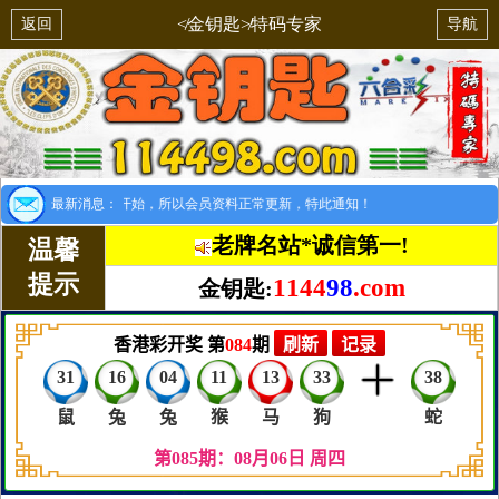
≮金钥匙≯特码专家
返回
导航
提示：8月1日开始，所以会员资料正常更新，特此通知！
最新消息：
老牌名站*诚信第一!
温馨
提示
1144
98
.com
金钥匙: