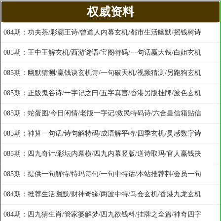
权威资料
084期：功夫茶/彩霸王诗/曾道人内幕玄机/都市生活幽默/摇钱树诗
085期：王中王解玄机/西游谜语/宝阁特码/一句话赢大钱/白姐玄机
085期：幽默猜测/赢钱诀玄机诗/一句破天机/视频猜测/另跑狗玄机
085期：正版鬼谷诗/一字记之曰/五字真言/香港另版挂牌/波色玄机
085期：蛇蛋图/今日闲情/老版一字记/救民特码诗/六合皇信箱贴信
085期：神算一句话/诗句解特码/成语解平特/四季玄机/灵感数字诗
085期：四九奇计/彩坛内幕横/四九内幕竖版/送诗取玛/官人赢钱决
085期：提供一句解特/特玛诗句/一句中特话/本站推荐料/会员一句
084期：推荐生活幽默/财神奇缘/两波中特/马会玄机/香港九龙玄机
084期：四九猜生肖/管家婆解梦/四九欲钱料/挂牌之全篇/神奇四字