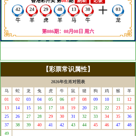
【彩票常识属性】
2026年生肖对照表
马
蛇
龙
兔
虎
牛
鼠
猪
狗
鸡
猴
羊
01
02
03
04
05
06
07
08
09
10
11
12
13
14
15
16
17
18
19
20
21
22
23
24
25
26
27
28
29
30
31
32
33
34
35
36
37
38
39
40
41
42
43
44
45
46
47
48
49