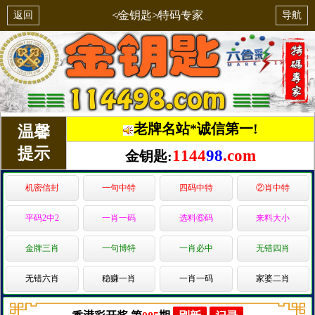
≮金钥匙≯特码专家
返回
导航
老牌名站*诚信第一!
温馨
提示
1144
98
.com
金钥匙:
机密信封
一句中特
四码中特
②肖中特
平码2中2
一肖一码
选料⑥码
来料大小
金牌三肖
一句博特
一肖必中
无错四肖
无错六肖
稳赚一肖
一肖一码
家婆二肖