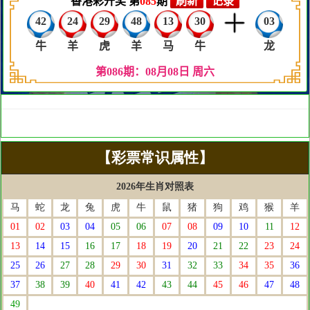
【彩票常识属性】
2026年生肖对照表
马
蛇
龙
兔
虎
牛
鼠
猪
狗
鸡
猴
羊
01
02
03
04
05
06
07
08
09
10
11
12
13
14
15
16
17
18
19
20
21
22
23
24
25
26
27
28
29
30
31
32
33
34
35
36
37
38
39
40
41
42
43
44
45
46
47
48
49