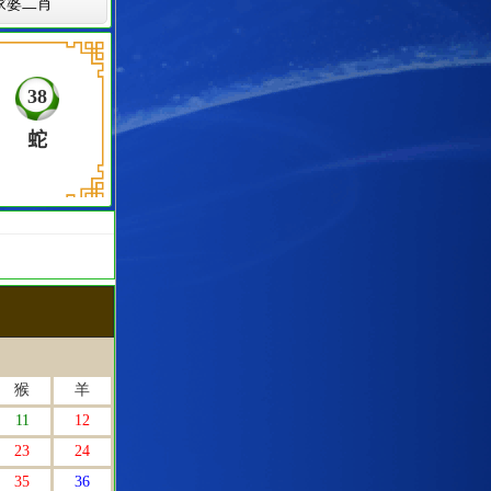
家婆二肖
猴
羊
11
12
23
24
35
36