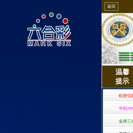
返回
温馨
提示
机密信
平码2中
金牌三