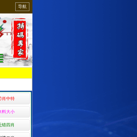
导航
②肖中特
来料大小
无错四肖