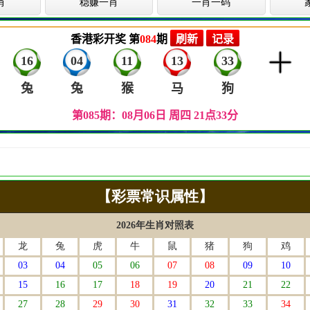
肖
稳赚一肖
一肖一码
【彩票常识属性】
2026年生肖对照表
龙
兔
虎
牛
鼠
猪
狗
鸡
03
04
05
06
07
08
09
10
15
16
17
18
19
20
21
22
27
28
29
30
31
32
33
34