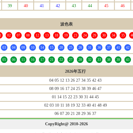
39
40
41
42
43
44
45
46
波色表
1
02
07
08
12
13
18
19
23
24
29
30
34
35
4
03
04
09
10
14
15
20
25
26
31
36
37
41
42
05
06
11
16
17
21
22
27
28
32
33
38
39
43
2026年五行
04 05 12 13 26 27 34 35 42 43
08 09 16 17 24 25 38 39 46 47
01 14 15 22 23 30 31 44 45
02 03 10 11 18 19 32 33 40 41 48 49
06 07 20 21 28 29 36 37
CopyRight@ 2010-2026