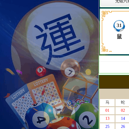
无错六
马
蛇
01
02
13
14
25
26