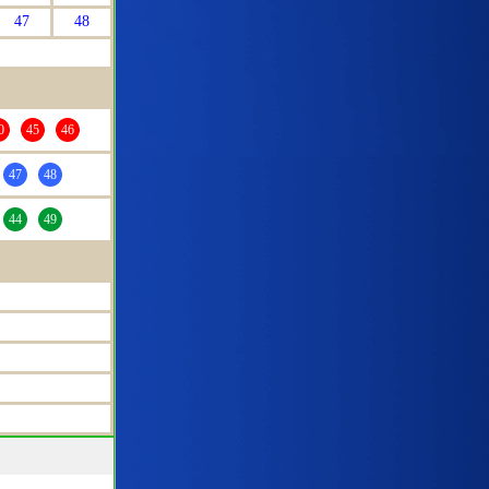
47
48
0
45
46
47
48
44
49