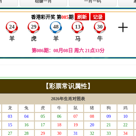
肖
稳赚一肖
一肖一码
【彩票常识属性】
2026年生肖对照表
龙
兔
虎
牛
鼠
猪
狗
鸡
03
04
05
06
07
08
09
10
15
16
17
18
19
20
21
22
27
28
29
30
31
32
33
34