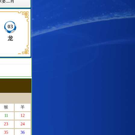
家婆二肖
猴
羊
11
12
23
24
35
36