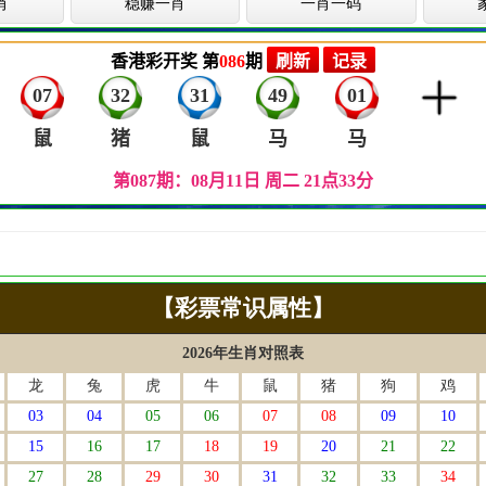
肖
稳赚一肖
一肖一码
【彩票常识属性】
2026年生肖对照表
龙
兔
虎
牛
鼠
猪
狗
鸡
03
04
05
06
07
08
09
10
15
16
17
18
19
20
21
22
27
28
29
30
31
32
33
34