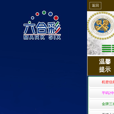
返回
温馨
提示
机密信
平码2中
金牌三