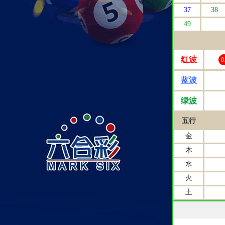
37
38
49
红波
0
蓝波
绿波
五行
金
木
水
火
土