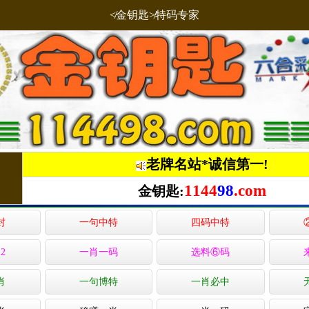
≮金钥匙≯特码专家
老牌名站*诚信第一!
1144
98
.com
金钥匙:
封
一句中特
四码中特
2
一肖一码
选料⑥码
肖
一句博特
一肖必中