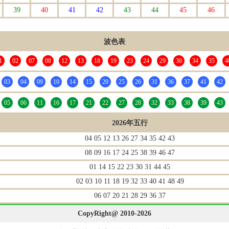
39
40
41
42
43
44
45
46
波色表
1
02
07
08
12
13
18
19
23
24
29
30
34
35
4
03
04
09
10
14
15
20
25
26
31
36
37
41
42
05
06
11
16
17
21
22
27
28
32
33
38
39
43
2026年五行
04 05 12 13 26 27 34 35 42 43
08 09 16 17 24 25 38 39 46 47
01 14 15 22 23 30 31 44 45
02 03 10 11 18 19 32 33 40 41 48 49
06 07 20 21 28 29 36 37
CopyRight@ 2010-2026