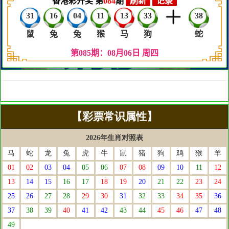
【彩票常识属性】
2026年生肖对照表
马
蛇
龙
兔
虎
牛
鼠
猪
狗
鸡
猴
羊
01
02
03
04
05
06
07
08
09
10
11
12
13
14
15
16
17
18
19
20
21
22
23
24
25
26
27
28
29
30
31
32
33
34
35
36
37
38
39
40
41
42
43
44
45
46
47
48
49