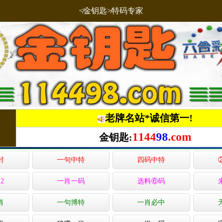
≮金钥匙≯特码专家
老牌名站*诚信第一!
1144
98
.com
金钥匙:
封
一句中特
四码中特
2
一肖一码
选料⑥码
肖
一句博特
一肖必中