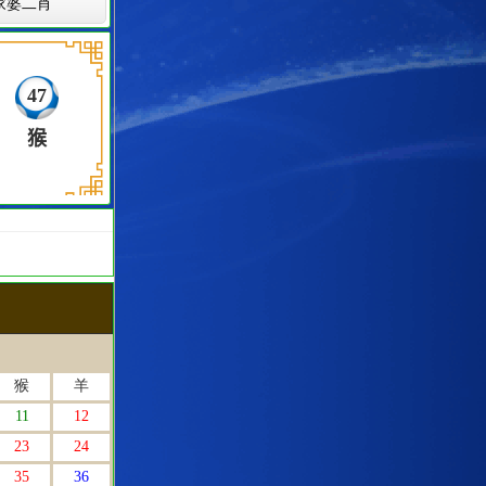
家婆二肖
猴
羊
11
12
23
24
35
36