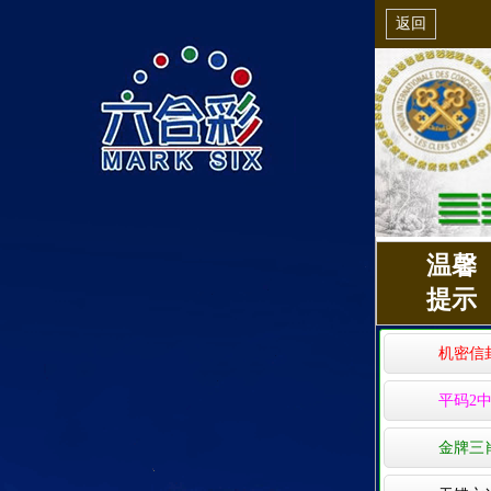
返回
温馨
提示
机密信
平码2中
金牌三