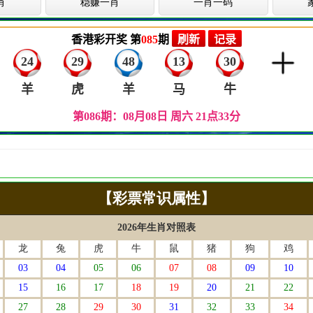
肖
稳赚一肖
一肖一码
【彩票常识属性】
2026年生肖对照表
龙
兔
虎
牛
鼠
猪
狗
鸡
03
04
05
06
07
08
09
10
15
16
17
18
19
20
21
22
27
28
29
30
31
32
33
34