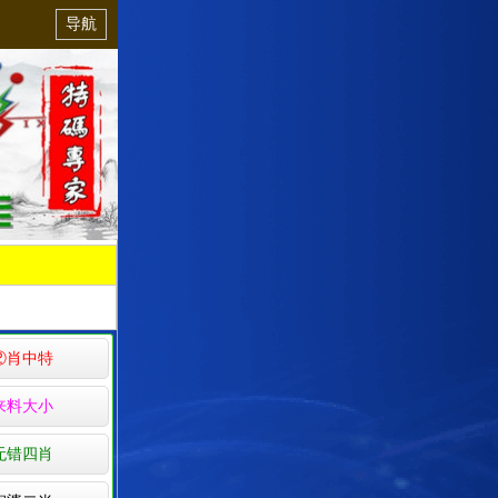
导航
②肖中特
来料大小
无错四肖