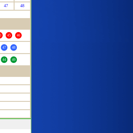
47
48
0
45
46
47
48
44
49