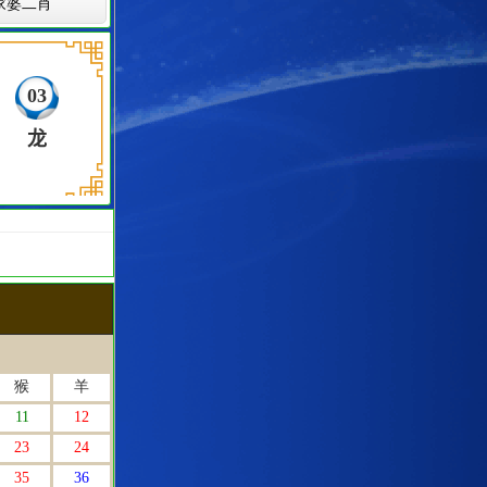
家婆二肖
猴
羊
11
12
23
24
35
36