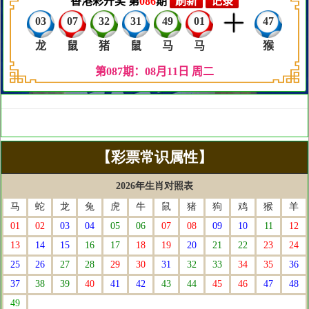
【彩票常识属性】
2026年生肖对照表
马
蛇
龙
兔
虎
牛
鼠
猪
狗
鸡
猴
羊
01
02
03
04
05
06
07
08
09
10
11
12
13
14
15
16
17
18
19
20
21
22
23
24
25
26
27
28
29
30
31
32
33
34
35
36
37
38
39
40
41
42
43
44
45
46
47
48
49