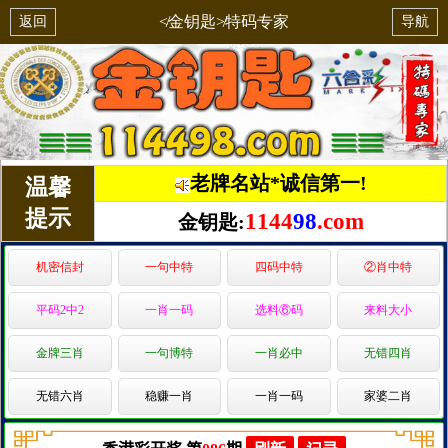
≮金钥匙≯特码专家
返回
导航
老牌名站*诚信第一!
温馨
提示
1144
98
.com
金钥匙:
机密信封
一句中特
四码中特
②肖中特
平码2中2
一肖一码
选料⑥码
来料大小
金牌三肖
一句博特
一肖必中
无错四肖
无错六肖
稳赚一肖
一肖一码
家婆二肖