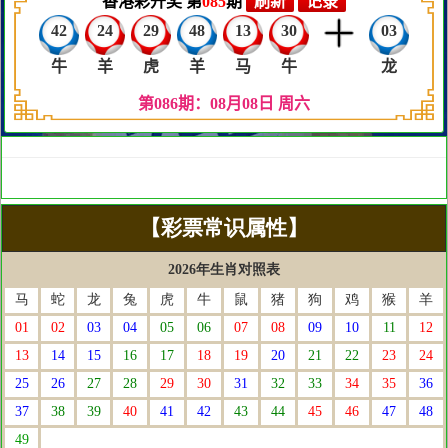
【彩票常识属性】
2026年生肖对照表
马
蛇
龙
兔
虎
牛
鼠
猪
狗
鸡
猴
羊
01
02
03
04
05
06
07
08
09
10
11
12
13
14
15
16
17
18
19
20
21
22
23
24
25
26
27
28
29
30
31
32
33
34
35
36
37
38
39
40
41
42
43
44
45
46
47
48
49