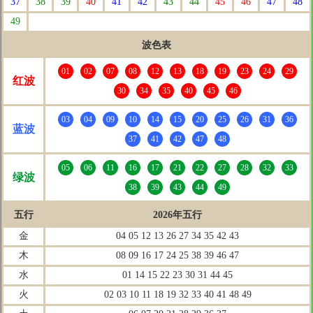
37
38
39
40
41
42
43
44
45
46
47
48
49
波色表
01
02
07
08
12
13
18
19
23
24
29
红波
30
34
35
40
45
46
03
04
09
10
14
15
20
25
26
31
36
蓝波
37
41
42
47
48
05
06
11
16
17
21
22
27
28
32
33
绿波
38
39
43
44
49
五行
2026年五行
金
04 05 12 13 26 27 34 35 42 43
木
08 09 16 17 24 25 38 39 46 47
水
01 14 15 22 23 30 31 44 45
火
02 03 10 11 18 19 32 33 40 41 48 49