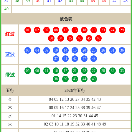
37
38
39
40
41
42
43
44
45
46
47
48
49
波色表
01
02
07
08
12
13
18
19
23
24
29
红波
30
34
35
40
45
46
03
04
09
10
14
15
20
25
26
31
36
蓝波
37
41
42
47
48
05
06
11
16
17
21
22
27
28
32
33
绿波
38
39
43
44
49
五行
2026年五行
金
04 05 12 13 26 27 34 35 42 43
木
08 09 16 17 24 25 38 39 46 47
水
01 14 15 22 23 30 31 44 45
火
02 03 10 11 18 19 32 33 40 41 48 49