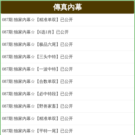
傳真內幕
087期:独家内幕☆【精准单双】已公开
087期:独家内幕☆【6选1肖】已公开
087期:独家内幕☆【极品六尾】已公开
087期:独家内幕☆【三头中特】已公开
087期:独家内幕☆【一波中特】已公开
087期:独家内幕☆【合数单双】已公开
087期:独家内幕☆【必中特段】已公开
087期:独家内幕☆【野兽家畜】已公开
087期:独家内幕☆【精准单双】已公开
087期:独家内幕☆【平特一尾】已公开