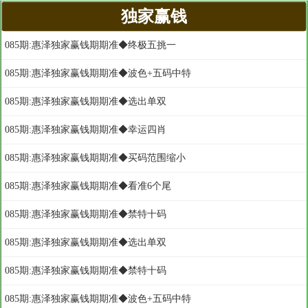
独家赢钱
085期:惠泽独家赢钱期期准◆终极五挑一
085期:惠泽独家赢钱期期准◆波色+五码中特
085期:惠泽独家赢钱期期准◆选出单双
085期:惠泽独家赢钱期期准◆幸运四肖
085期:惠泽独家赢钱期期准◆买码范围缩小
085期:惠泽独家赢钱期期准◆看准6个尾
085期:惠泽独家赢钱期期准◆禁特十码
085期:惠泽独家赢钱期期准◆选出单双
085期:惠泽独家赢钱期期准◆禁特十码
085期:惠泽独家赢钱期期准◆波色+五码中特