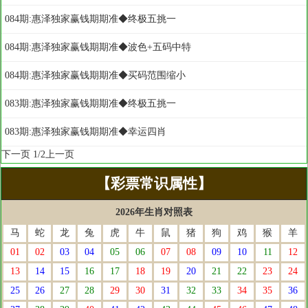
084期:惠泽独家赢钱期期准◆终极五挑一
084期:惠泽独家赢钱期期准◆波色+五码中特
084期:惠泽独家赢钱期期准◆买码范围缩小
083期:惠泽独家赢钱期期准◆终极五挑一
083期:惠泽独家赢钱期期准◆幸运四肖
下一页
1/2
上一页
【彩票常识属性】
2026年生肖对照表
马
蛇
龙
兔
虎
牛
鼠
猪
狗
鸡
猴
羊
01
02
03
04
05
06
07
08
09
10
11
12
13
14
15
16
17
18
19
20
21
22
23
24
25
26
27
28
29
30
31
32
33
34
35
36