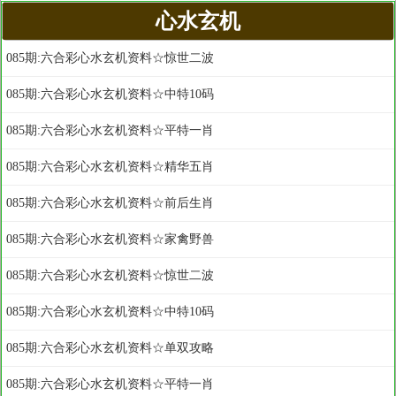
心水玄机
085期:六合彩心水玄机资料☆惊世二波
085期:六合彩心水玄机资料☆中特10码
085期:六合彩心水玄机资料☆平特一肖
085期:六合彩心水玄机资料☆精华五肖
085期:六合彩心水玄机资料☆前后生肖
085期:六合彩心水玄机资料☆家禽野兽
085期:六合彩心水玄机资料☆惊世二波
085期:六合彩心水玄机资料☆中特10码
085期:六合彩心水玄机资料☆单双攻略
085期:六合彩心水玄机资料☆平特一肖