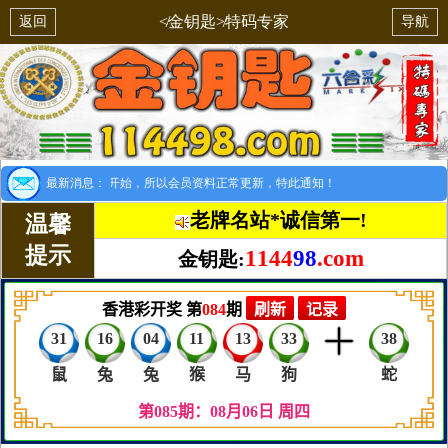
≮金钥匙≯特码专家
返回
导航
别提示：8月1日开始，所以会员资料正常更新，特此通知！
最新消息：
老牌名站*诚信第一!
温馨
提示
1144
98
.com
金钥匙: