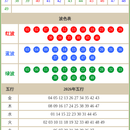
37
38
39
40
41
42
43
44
45
46
47
48
49
波色表
01
02
07
08
12
13
18
19
23
24
29
红波
30
34
35
40
45
46
03
04
09
10
14
15
20
25
26
31
36
蓝波
37
41
42
47
48
05
06
11
16
17
21
22
27
28
32
33
绿波
38
39
43
44
49
五行
2026年五行
金
04 05 12 13 26 27 34 35 42 43
木
08 09 16 17 24 25 38 39 46 47
水
01 14 15 22 23 30 31 44 45
火
02 03 10 11 18 19 32 33 40 41 48 49