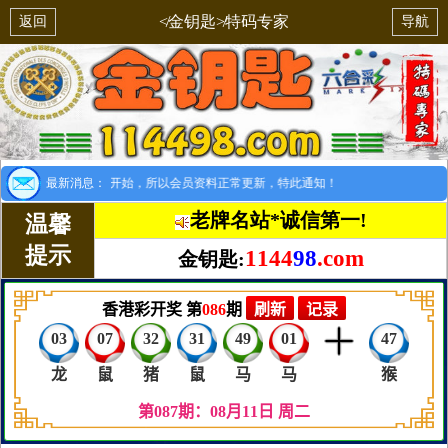
≮金钥匙≯特码专家
返回
导航
别提示：8月1日开始，所以会员资料正常更新，特此通知！
最新消息：
老牌名站*诚信第一!
温馨
提示
1144
98
.com
金钥匙: