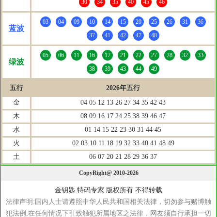
30
34
35
40
45
46
03
04
09
10
14
15
20
25
26
31
36
蓝波
37
41
42
47
48
05
06
11
16
17
21
22
27
28
32
33
绿波
38
39
43
44
49
五行
2026年五行
金
04 05 12 13 26 27 34 35 42 43
木
08 09 16 17 24 25 38 39 46 47
水
01 14 15 22 23 30 31 44 45
火
02 03 10 11 18 19 32 33 40 41 48 49
土
06 07 20 21 28 29 36 37
CopyRight@ 2010-2026
金钥匙.特码专家 版权所有 不得转载
法律声明:国内人士请遵照中华人民共和国相关法律，切勿参与赌博触
犯法例,在任何情况下引致触犯所属地区之法律，网友须自行承担一切