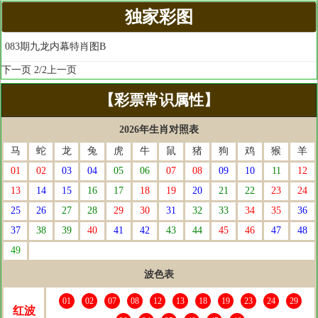
独家彩图
083期九龙内幕特肖图B
下一页
2/2
上一页
【彩票常识属性】
2026年生肖对照表
马
蛇
龙
兔
虎
牛
鼠
猪
狗
鸡
猴
羊
01
02
03
04
05
06
07
08
09
10
11
12
13
14
15
16
17
18
19
20
21
22
23
24
25
26
27
28
29
30
31
32
33
34
35
36
37
38
39
40
41
42
43
44
45
46
47
48
49
波色表
01
02
07
08
12
13
18
19
23
24
29
红波