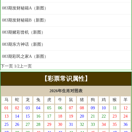
083期发财秘籍A（新图）
083期发财秘籍B（新图）
083期赌彩曾机（新图）
083期东方神话（新图）
083期彩民之家A（新图）
下一页
1/2
上一页
【彩票常识属性】
2026年生肖对照表
马
蛇
龙
兔
虎
牛
鼠
猪
狗
鸡
猴
羊
01
02
03
04
05
06
07
08
09
10
11
12
13
14
15
16
17
18
19
20
21
22
23
24
25
26
27
28
29
30
31
32
33
34
35
36