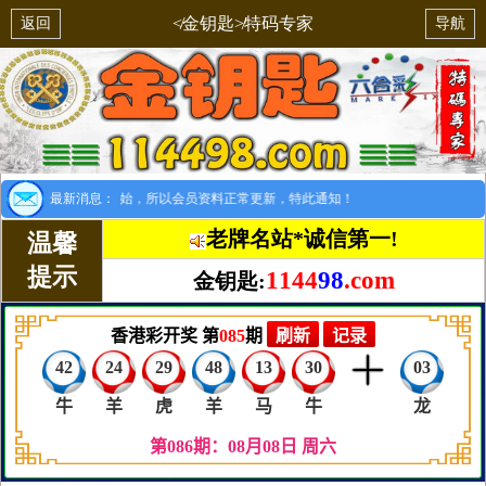
≮金钥匙≯特码专家
返回
导航
提示：8月1日开始，所以会员资料正常更新，特此通知！
最新消息：
老牌名站*诚信第一!
温馨
提示
1144
98
.com
金钥匙: