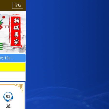
导航
通知！