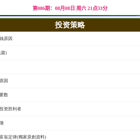
投资策略
钱原因
篇)
原因
要数
合投资胜利者
徵
富翁定律(獨家原創資料)