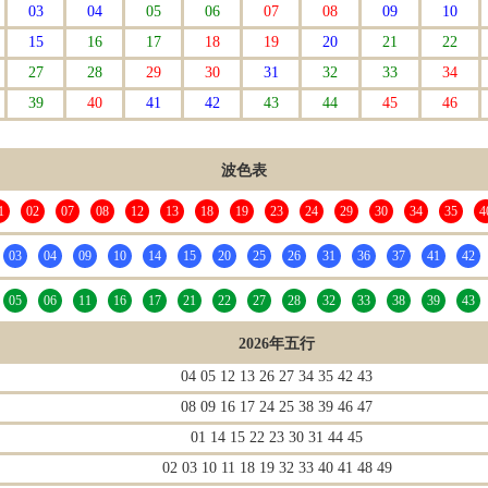
03
04
05
06
07
08
09
10
15
16
17
18
19
20
21
22
27
28
29
30
31
32
33
34
39
40
41
42
43
44
45
46
波色表
1
02
07
08
12
13
18
19
23
24
29
30
34
35
4
03
04
09
10
14
15
20
25
26
31
36
37
41
42
05
06
11
16
17
21
22
27
28
32
33
38
39
43
2026年五行
04 05 12 13 26 27 34 35 42 43
08 09 16 17 24 25 38 39 46 47
01 14 15 22 23 30 31 44 45
02 03 10 11 18 19 32 33 40 41 48 49