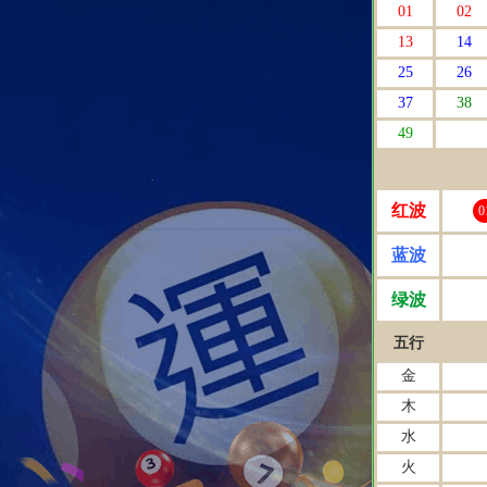
01
02
13
14
25
26
37
38
49
红波
0
蓝波
绿波
五行
金
木
水
火