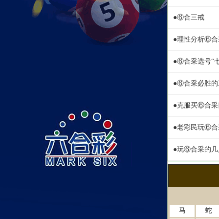
●⑥合三戒
●理性分析⑥合
●⑥合采选号“
●⑥合采必胜的
●克服买⑥合
●老彩民玩⑥
●玩⑥合采的几
马
蛇