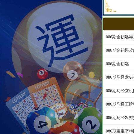
086期金钥匙导
086期金钥匙攻
086期金钥匙
086期马经龙头
086期马经玄机
086期马经王牌
086期马经发财
086期宝宝平特