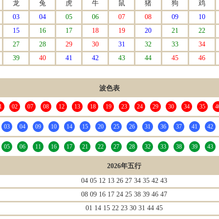
龙
兔
虎
牛
鼠
猪
狗
鸡
03
04
05
06
07
08
09
10
15
16
17
18
19
20
21
22
27
28
29
30
31
32
33
34
39
40
41
42
43
44
45
46
波色表
1
02
07
08
12
13
18
19
23
24
29
30
34
35
4
03
04
09
10
14
15
20
25
26
31
36
37
41
42
05
06
11
16
17
21
22
27
28
32
33
38
39
43
2026年五行
04 05 12 13 26 27 34 35 42 43
08 09 16 17 24 25 38 39 46 47
01 14 15 22 23 30 31 44 45