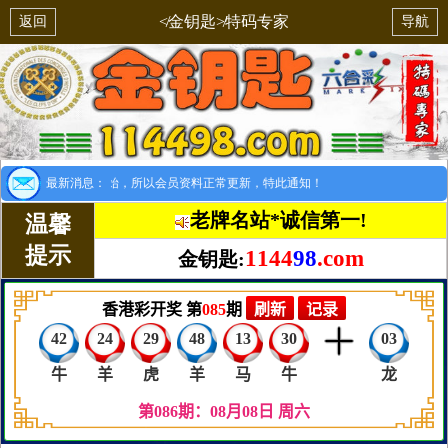
≮金钥匙≯特码专家
返回
导航
示：8月1日开始，所以会员资料正常更新，特此通知！
最新消息：
老牌名站*诚信第一!
温馨
提示
1144
98
.com
金钥匙: