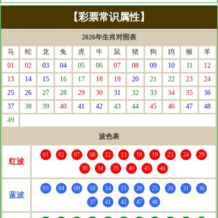
【彩票常识属性】
2026年生肖对照表
马
蛇
龙
兔
虎
牛
鼠
猪
狗
鸡
猴
羊
01
02
03
04
05
06
07
08
09
10
11
12
13
14
15
16
17
18
19
20
21
22
23
24
25
26
27
28
29
30
31
32
33
34
35
36
37
38
39
40
41
42
43
44
45
46
47
48
49
波色表
01
02
07
08
12
13
18
19
23
24
29
红波
30
34
35
40
45
46
03
04
09
10
14
15
20
25
26
31
36
蓝波
37
41
42
47
48