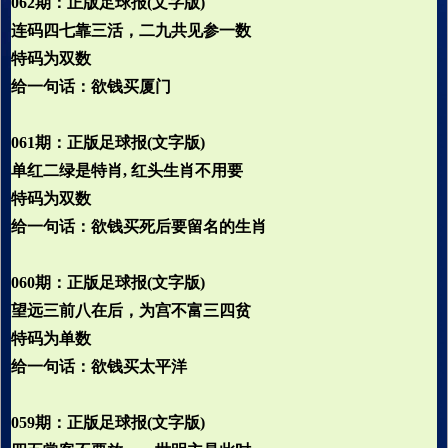
062期：正版足球报(文字版)
连码四七靠三活，二九共见参一数
特码为双数
给一句话：欲钱买厦门
061期：正版足球报(文字版)
单红二绿是特肖, 红头生肖不用要
特码为双数
给一句话：欲钱买死后要留名的生肖
060期：正版足球报(文字版)
望远三前八在后，为宫不富三四贫
特码为单数
给一句话：欲钱买太平洋
059期：正版足球报(文字版)