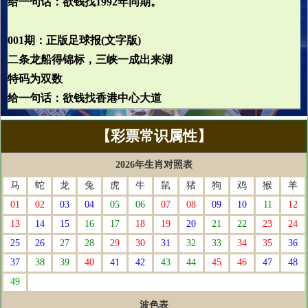
给一句话：欲钱找1992年同期。
001期：正版足球报(文字版)
二条龙船得锦标，三峡一成出来湖
特码为双数
给一句话：欲钱找香港中心大道
【彩票常识属性】
2026年生肖对照表
马
蛇
龙
兔
虎
牛
鼠
猪
狗
鸡
猴
羊
01
02
03
04
05
06
07
08
09
10
11
12
13
14
15
16
17
18
19
20
21
22
23
24
25
26
27
28
29
30
31
32
33
34
35
36
37
38
39
40
41
42
43
44
45
46
47
48
49
波色表