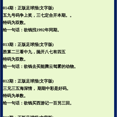
014期：正版足球报(文字版)
五九号码争上奖，三七定合开本期。。
特码为双数。
给一句话：欲钱找1992年同期。
013期：正版足球报(文字版)
胜算二三看中九，抛开八七有四五
特码为双数。
给一句话：欲钱去买能腾云驾雾的动物。
012期：正版足球报(文字版)
三兄三五海深情， 期期中彩是好码。
特码为单数。
给一句话：欲钱买西游记一百另三回。