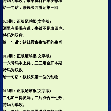
特码为单数，最早资料在集发彩坛
给一句话：欲钱买西游记第三回
020期：正版足球报(文字版)
酒里有喂喝有道，生钱不见血四也。
特码为双数。
给一句话：欲錢買貪生怕死的生肖
019期：正版足球报(文字版)
一六号码争上奖，三三定合开本期
特码为双数
给一句话：欲钱买第一位的动物
018期：正版足球报(文字版)
二七加三得灵码，二后双合三七数。
特码为单数。