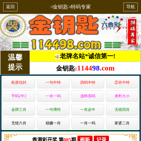
≮金钥匙≯特码专家
返回
导航
老牌名站*诚信第一!
温馨
提示
1144
98
.com
金钥匙:
机密信封
一句中特
四码中特
②肖中特
平码2中2
一肖一码
选料⑥码
来料大小
金牌三肖
一句博特
一肖必中
无错四肖
无错六肖
稳赚一肖
一肖一码
家婆二肖