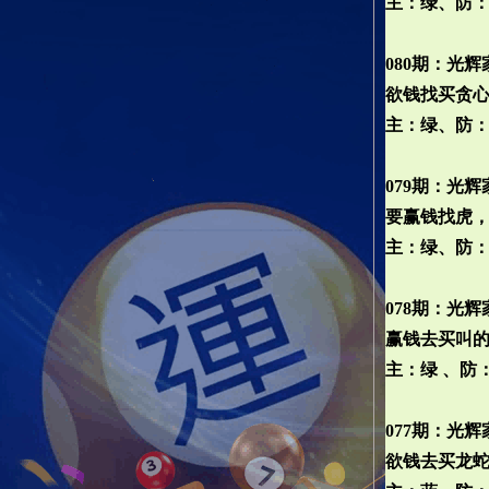
主：绿、防
080期：光
欲钱找买贪
主：绿、防
079期：光
要赢钱找虎
主：绿、防
078期：光
赢钱去买叫
主：绿 、防
077期：光
欲钱去买龙