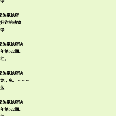
：绿
辉家族赢钱密
方奸诈的动物
：绿
辉家族赢钱密诀
3年第022期。
：红。
辉家族赢钱密诀
，龙，兔。～～～
：蓝
辉家族赢钱密诀
2年第022期。