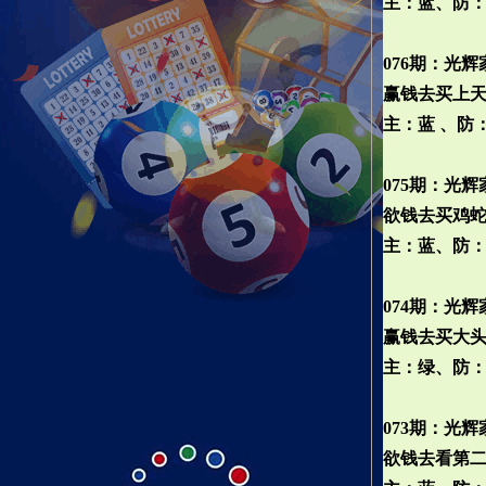
主：蓝、防
076期：光
赢钱去买上
主：蓝 、防
075期：光
欲钱去买鸡
主：蓝、防
074期：光
赢钱去买大
主：绿、防
073期：光
欲钱去看第