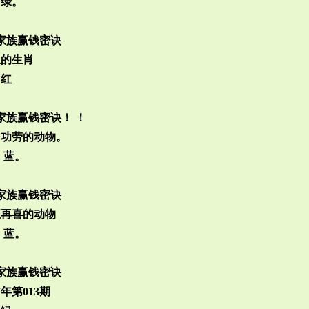
：绿。
辉家族赢钱密诀
上的生肖
：红
辉家族赢钱密诀！ ！
马功劳的动物。
：蓝。
辉家族赢钱密诀
汪再喜的动物
：蓝。
辉家族赢钱密诀
7年第013期