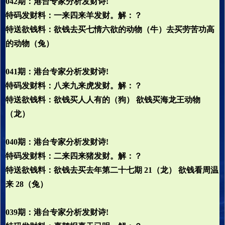
042期：港台专家分析发财诗!
特码发财料：一来四来羊发财。解：？
特送欲钱料：欲钱去买七情六欲的动物（牛）去买劳苦功高
的动物（兔）
041期：港台专家分析发财诗!
特码发财料：八来九来虎发财。解：？
特送欲钱料：欲钱买人人有的（狗） 欲钱买海龙王动物
（龙）
040期：港台专家分析发财诗!
特码发财料：二来四来猪发财。解：？
特送欲钱料：欲钱去买去年第二十七期 21（龙） 欲钱看周温
来 28（兔）
039期：港台专家分析发财诗!