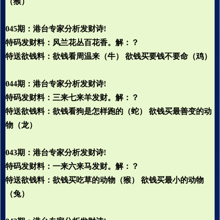
（猴）
045期：港台专家分析发财诗!
特码发财料：风兰花丛百花香。解：？
特送欲钱料：欲钱看周温来（牛） 欲钱买要钱不要命（鸡）
044期：港台专家分析发财诗!
特码发财料：三来七来羊发财。解：？
特送欲钱料：欲钱看狗是怎样跑的（蛇） 欲钱买最善变的动
物（龙）
043期：港台专家分析发财诗!
特码发财料：一来六来马发财。解：？
特送欲钱料：欲钱买吃草的动物（猴） 欲钱买最小的动物
（兔）