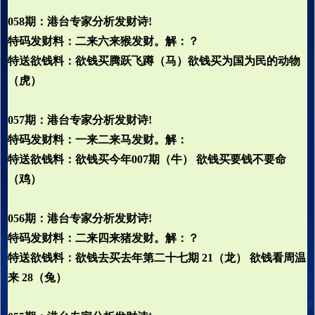
058期：港台专家分析发财诗!
特码发财料：二来六来猴发财。解：？
特送欲钱料：欲钱买腾跃飞蹲（马）欲钱买为国为民的动物
（虎）
057期：港台专家分析发财诗!
特码发财料：一来二来马发财。解：
特送欲钱料：欲钱买今年007期（牛） 欲钱买要钱不要命
（鸡）
056期：港台专家分析发财诗!
特码发财料：二来四来猪发财。解：？
特送欲钱料：欲钱去买去年第二十七期 21（龙） 欲钱看周温
来 28（兔）