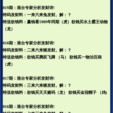
019期：港台专家分析发财诗!
特码发财料：一来六来兔发财。解：？
特送欲钱料：赢钱看1989年同期（虎）欲钱买水土霸王动物
（龙）
018期：港台专家分析发财诗!
特码发财料：二来六来猴发财。解：？
特送欲钱料：欲钱买腾跃飞蹲 （马） 欲钱买一物治百病
（虎）
017期：港台专家分析发财诗!
特码发财料：三来六来猴发财。解：？
特送欲钱料：欲钱买天天赌码（龙） 欲钱买金冠帽子 （鸡)
016期：港台专家分析发财诗!