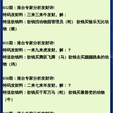
032期：港台专家分析发财诗!
特码发财料：三来三来牛发财。解：
特送欲钱料：欲钱找动物园管理员（蛇） 欲钱买愉乐无比动
物（猴）
031期：港台专家分析发财诗!
特码发财料：一来九来虎发财。解：？
特送欲钱料：欲钱买腾跃飞蹲 （马）欲钱去买蹦蹦跳条的动
物（鸡）
030期：港台专家分析发财诗!
特码发财料：二来七来羊发财。解：？
特送欲钱料：欲钱买千军万马（蛇） 欲钱买最善变的动物
（牛）