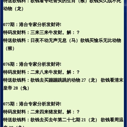
特送欲钱料：欲钱看专吃骨头的生肖（猴）欲钱买久战不死
动物（龙）
077期：港台专家分析发财诗!
特码发财料：三来三来牛发财。解：？
特送欲钱料：日夜不动无声无息（马）欲钱买愉乐无比动物
（猴）
076期：港台专家分析发财诗!
特码发财料：二来八来牛发财。解：？
特送欲钱料：欲钱去买蹦蹦跳跳的动物 27（龙） 欲钱看清末
皇帝 28（兔）
075期：港台专家分析发财诗!
特码发财料：二来四来猪发财。解：？
特送欲钱料：欲钱去买去年第二十七期 21（龙） 欲钱看周温