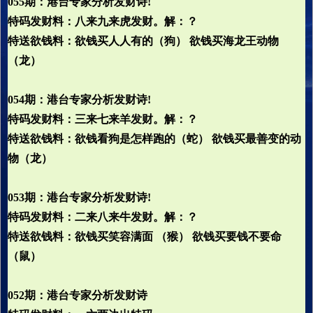
055期：港台专家分析发财诗!
特码发财料：八来九来虎发财。解：？
特送欲钱料：欲钱买人人有的（狗） 欲钱买海龙王动物
（龙）
054期：港台专家分析发财诗!
特码发财料：三来七来羊发财。解：？
特送欲钱料：欲钱看狗是怎样跑的（蛇） 欲钱买最善变的动
物（龙）
053期：港台专家分析发财诗!
特码发财料：二来八来牛发财。解：？
特送欲钱料：欲钱买笑容满面 （猴） 欲钱买要钱不要命
（鼠）
052期：港台专家分析发财诗