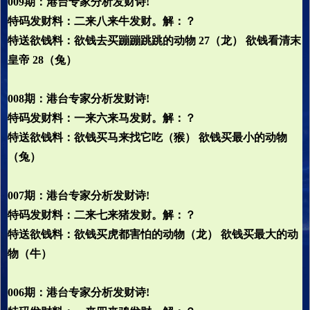
009期：港台专家分析发财诗!
特码发财料：二来八来牛发财。解：？
特送欲钱料：欲钱去买蹦蹦跳跳的动物 27（龙） 欲钱看清末
皇帝 28（兔）
008期：港台专家分析发财诗!
特码发财料：一来六来马发财。解：？
特送欲钱料：欲钱买马来找它吃（猴） 欲钱买最小的动物
（兔）
007期：港台专家分析发财诗!
特码发财料：二来七来猪发财。解：？
特送欲钱料：欲钱买虎都害怕的动物（龙） 欲钱买最大的动
物（牛）
006期：港台专家分析发财诗!