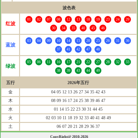
波色表
01
02
07
08
12
13
18
19
23
24
29
红波
30
34
35
40
45
46
03
04
09
10
14
15
20
25
26
31
36
蓝波
37
41
42
47
48
05
06
11
16
17
21
22
27
28
32
33
绿波
38
39
43
44
49
五行
2026年五行
金
04 05 12 13 26 27 34 35 42 43
木
08 09 16 17 24 25 38 39 46 47
水
01 14 15 22 23 30 31 44 45
火
02 03 10 11 18 19 32 33 40 41 48 49
土
06 07 20 21 28 29 36 37
CopyRight@ 2010-2026