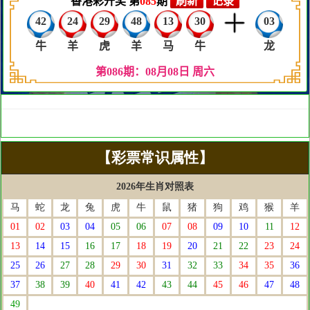
【彩票常识属性】
2026年生肖对照表
马
蛇
龙
兔
虎
牛
鼠
猪
狗
鸡
猴
羊
01
02
03
04
05
06
07
08
09
10
11
12
13
14
15
16
17
18
19
20
21
22
23
24
25
26
27
28
29
30
31
32
33
34
35
36
37
38
39
40
41
42
43
44
45
46
47
48
49