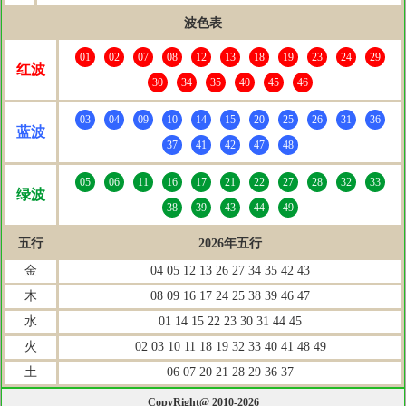
波色表
01
02
07
08
12
13
18
19
23
24
29
红波
30
34
35
40
45
46
03
04
09
10
14
15
20
25
26
31
36
蓝波
37
41
42
47
48
05
06
11
16
17
21
22
27
28
32
33
绿波
38
39
43
44
49
五行
2026年五行
金
04 05 12 13 26 27 34 35 42 43
木
08 09 16 17 24 25 38 39 46 47
水
01 14 15 22 23 30 31 44 45
火
02 03 10 11 18 19 32 33 40 41 48 49
土
06 07 20 21 28 29 36 37
CopyRight@ 2010-2026