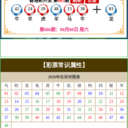
【彩票常识属性】
2026年生肖对照表
马
蛇
龙
兔
虎
牛
鼠
猪
狗
鸡
猴
羊
01
02
03
04
05
06
07
08
09
10
11
12
13
14
15
16
17
18
19
20
21
22
23
24
25
26
27
28
29
30
31
32
33
34
35
36
37
38
39
40
41
42
43
44
45
46
47
48
49