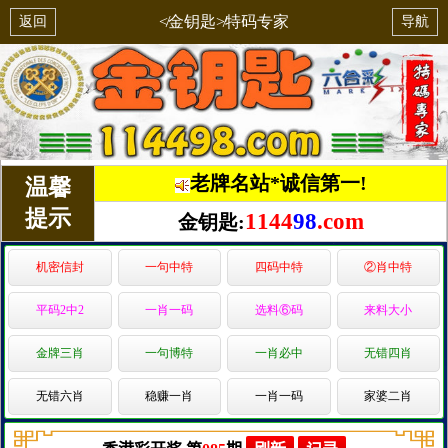
≮金钥匙≯特码专家
返回
导航
老牌名站*诚信第一!
温馨
提示
1144
98
.com
金钥匙:
机密信封
一句中特
四码中特
②肖中特
平码2中2
一肖一码
选料⑥码
来料大小
金牌三肖
一句博特
一肖必中
无错四肖
无错六肖
稳赚一肖
一肖一码
家婆二肖