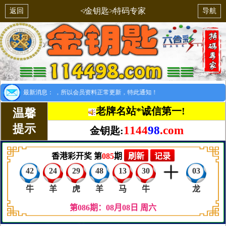
≮金钥匙≯特码专家
返回
导航
示：8月1日开始，所以会员资料正常更新，特此通知！
最新消息：
老牌名站*诚信第一!
温馨
提示
1144
98
.com
金钥匙: