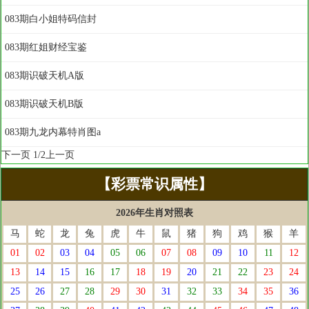
083期白小姐特码信封
083期红姐财经宝鉴
083期识破天机A版
083期识破天机B版
083期九龙内幕特肖图a
下一页
1/2
上一页
【彩票常识属性】
2026年生肖对照表
马
蛇
龙
兔
虎
牛
鼠
猪
狗
鸡
猴
羊
01
02
03
04
05
06
07
08
09
10
11
12
13
14
15
16
17
18
19
20
21
22
23
24
25
26
27
28
29
30
31
32
33
34
35
36